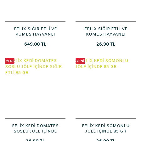
FELIX SIĞIR ETLİ VE
FELIX SIĞIR ETLİ VE
KÜMES HAYVANLI
KÜMES HAYVANLI
JÖLE İÇİNDE 85 GR
JÖLE İÇİNDE 85 GR
649,00 TL
26,90 TL
26\'LI PAKET
YENİ
YENİ
FELİX KEDİ DOMATES
FELİX KEDİ SOMONLU
SOSLU JÖLE İÇİNDE
JÖLE İÇİNDE 85 GR
SIĞIR ETLİ 85 GR