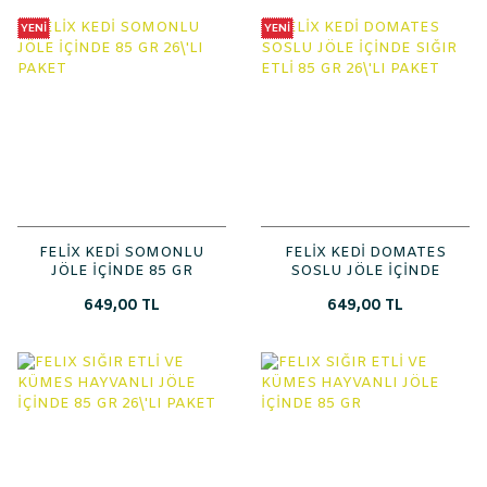
YENİ
YENİ
FELİX KEDİ SOMONLU
FELİX KEDİ DOMATES
JÖLE İÇİNDE 85 GR
SOSLU JÖLE İÇİNDE
26\'LI PAKET
SIĞIR ETLİ 85 GR 26\'LI
649,00 TL
649,00 TL
PAKET