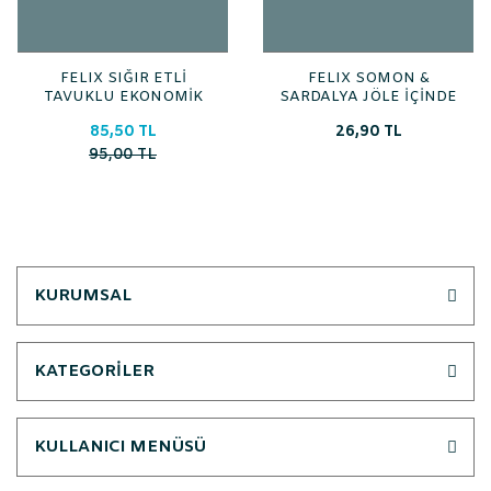
FELIX SIĞIR ETLİ
FELIX SOMON &
TAVUKLU EKONOMİK
SARDALYA JÖLE İÇİNDE
PAKET 4 LÜ AMBALAJ
85 GR
85,50 TL
26,90 TL
95,00 TL
KURUMSAL
KATEGORİLER
KULLANICI MENÜSÜ