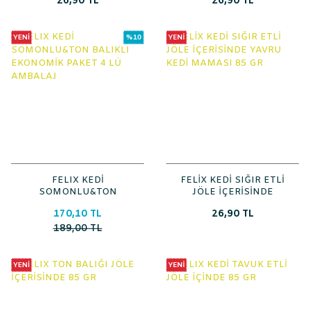
26,90 TL
26,90 TL
YENİ
%10
YENİ
FELIX KEDİ
FELİX KEDİ SIĞIR ETLİ
SOMONLU&TON
JÖLE İÇERİSİNDE
BALIKLI EKONOMİK
YAVRU KEDİ MAMASI
170,10 TL
26,90 TL
PAKET 4 LÜ AMBALAJ
85 GR
189,00 TL
YENİ
YENİ