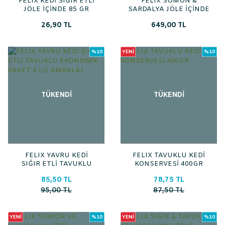
FELIX KEDİ SIĞIR ETLİ
FELIX SOMON &
JÖLE İÇİNDE 85 GR
SARDALYA JÖLE İÇİNDE
85 GR 26\'LI PAKET
26,90 TL
649,00 TL
%10
YENİ
%10
TÜKENDİ
TÜKENDİ
FELIX YAVRU KEDİ
FELIX TAVUKLU KEDİ
SIĞIR ETLİ TAVUKLU
KONSERVESİ 400GR
EKONOMİK PAKET 4 LÜ
85,50 TL
78,75 TL
AMBALAJ
95,00 TL
87,50 TL
YENİ
%10
YENİ
%10