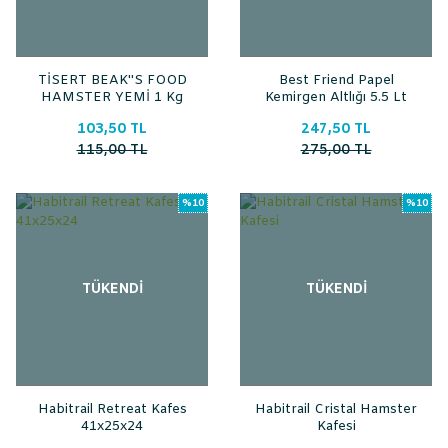
TİSERT BEAK''S FOOD
Best Friend Papel
HAMSTER YEMİ 1 Kg
Kemirgen Altlığı 5.5 Lt
ST011
103,50 TL
247,50 TL
115,00 TL
275,00 TL
%10
%10
TÜKENDİ
TÜKENDİ
Habitrail Retreat Kafes
Habitrail Cristal Hamster
41x25x24
Kafesi