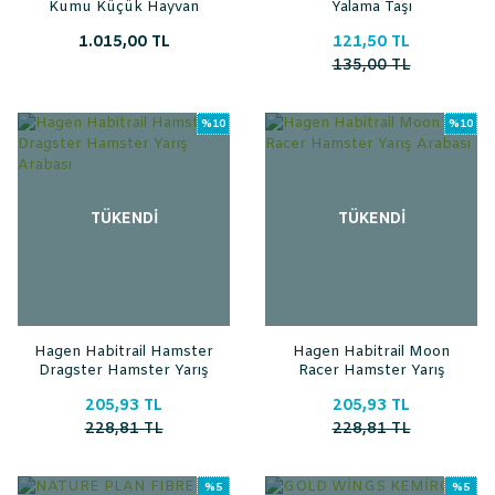
Kumu Küçük Hayvan
Yalama Taşı
Altlığı 10 Lt
1.015,00 TL
121,50 TL
135,00 TL
%10
%10
TÜKENDİ
TÜKENDİ
Hagen Habitrail Hamster
Hagen Habitrail Moon
Dragster Hamster Yarış
Racer Hamster Yarış
Arabası
Arabası
205,93 TL
205,93 TL
228,81 TL
228,81 TL
%5
%5