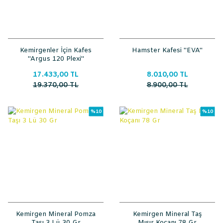
Kemirgenler İçin Kafes
Hamster Kafesi ''EVA''
''Argus 120 Plexi''
17.433,00 TL
8.010,00 TL
19.370,00 TL
8.900,00 TL
%10
%10
Kemirgen Mineral Pomza
Kemirgen Mineral Taş
Taşı 3 Lü 30 Gr
Mısır Koçanı 78 Gr