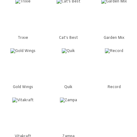
Trıxıe
Cat's Best
Garden Mıx
Gold Wıngs
Quik
Record
Vitakraft
Zampa