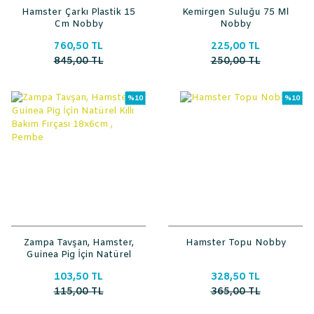
Hamster Çarkı Plastik 15
Kemirgen Suluğu 75 Ml
Cm Nobby
Nobby
760,50 TL
225,00 TL
845,00 TL
250,00 TL
%10
%10
Zampa Tavşan, Hamster,
Hamster Topu Nobby
Guinea Pig İçin Natürel
Kıllı Bakım Fırçası
103,50 TL
328,50 TL
18x6cm , Pembe
115,00 TL
365,00 TL