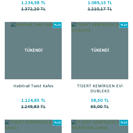
1.234,98 TL
1.089,15 TL
1.372,20 TL
1.210,17 TL
%10
%10
TÜKENDİ
TÜKENDİ
Habitrail Twist Kafes
TİSERT KEMİRGEN EVİ
DUBLEKS
1.124,85 TL
58,50 TL
1.249,83 TL
65,00 TL
%10
%10