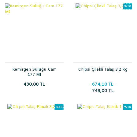
%10
Kemirgen Suluğu Cam
Chipsi Çilekli Talaş 3,2 Kg
177 Ml
430,00 TL
674,10 TL
749,00 TL
%10
%10