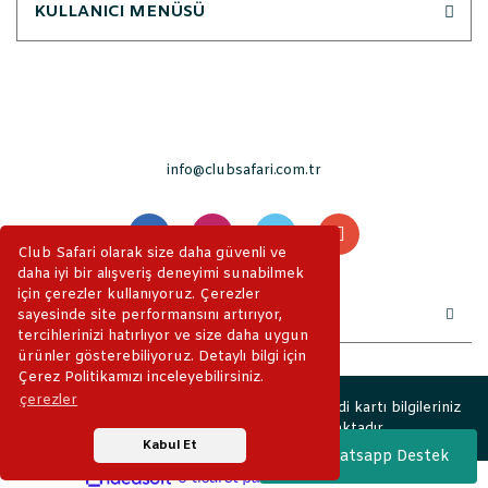
KULLANICI MENÜSÜ
info@clubsafari.com.tr
Club Safari olarak size daha güvenli ve
daha iyi bir alışveriş deneyimi sunabilmek
için çerezler kullanıyoruz. Çerezler
sayesinde site performansını artırıyor,
tercihlerinizi hatırlıyor ve size daha uygun
ürünler gösterebiliyoruz. Detaylı bilgi için
Çerez Politikamızı inceleyebilirsiniz.
çerezler
2019 © ClubSafari. Tüm Hakları Saklıdır. Kredi kartı bilgileriniz
256bit SSL sertifikası ile korunmaktadır.
Kabul Et
Whatsapp Destek
ile
ideasoft
e-