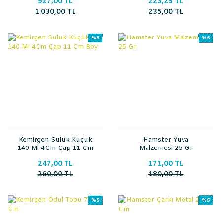
927,00 TL
223,25 TL
1.030,00 TL
235,00 TL
%5
%5
Kemirgen Suluk Küçük
Hamster Yuva
140 Ml 4Cm Çap 11 Cm
Malzemesi 25 Gr
Boy
247,00 TL
171,00 TL
260,00 TL
180,00 TL
%5
%5