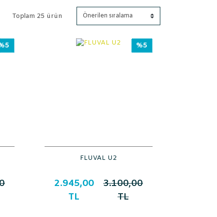
Toplam 25 ürün
%5
%5
FLUVAL U2
0
2.945,00
3.100,00
TL
TL