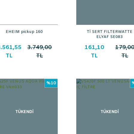
EHEIM pickup 160
Tİ SERT FILTERWATTE
ELYAF SE083
.561,55
3.749,00
161,10
179,0
TL
TL
TL
TL
%10
TÜKENDİ
TÜKENDİ