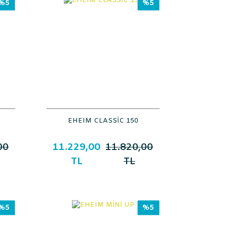
%5
%5
EHEIM CLASSİC 150
00
11.229,00
11.820,00
TL
TL
%5
%5