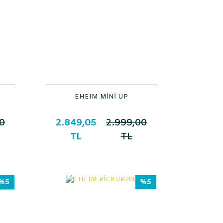
EHEIM MİNİ UP
0
2.849,05
2.999,00
TL
TL
%5
%5