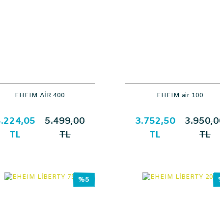
EHEIM AİR 400
EHEIM air 100
.224,05
5.499,00
3.752,50
3.950,0
TL
TL
TL
TL
%5