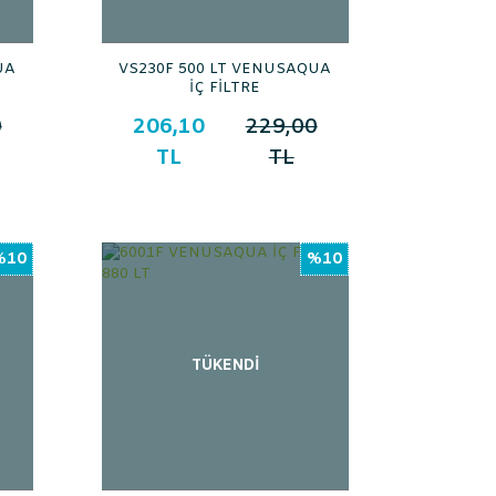
UA
VS230F 500 LT VENUSAQUA
İÇ FİLTRE
0
206,10
229,00
TL
TL
%10
%10
TÜKENDİ