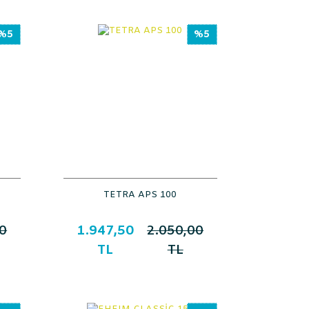
%5
%5
TETRA APS 100
0
1.947,50
2.050,00
TL
TL