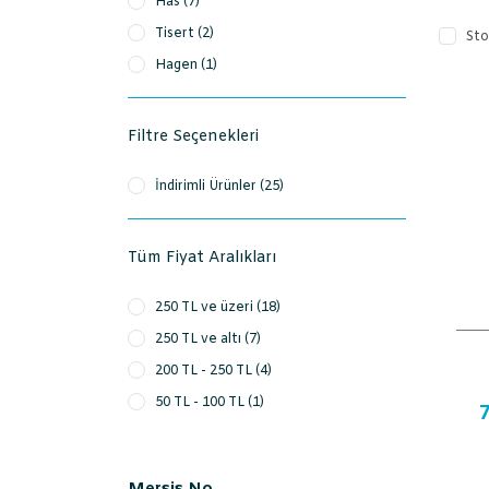
Has (7)
Tisert (2)
Sto
Hagen (1)
Filtre Seçenekleri
İndirimli Ürünler (25)
Tüm Fiyat Aralıkları
250 TL ve üzeri (18)
250 TL ve altı (7)
200 TL - 250 TL (4)
50 TL - 100 TL (1)
7
100 TL - 150 TL (1)
150 TL - 200 TL (1)