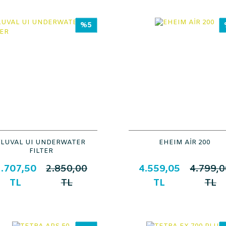
%5
FLUVAL UI UNDERWATER
EHEIM AİR 200
FILTER
.707,50
2.850,00
4.559,05
4.799,0
TL
TL
TL
TL