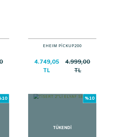
EHEIM PİCKUP200
0
4.749,05
4.999,00
TL
TL
%10
%10
TÜKENDİ