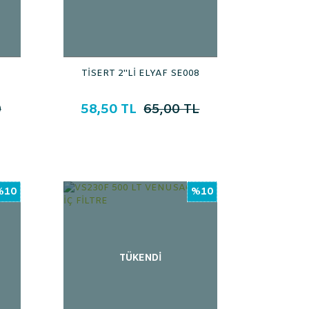
TİSERT 2''Lİ ELYAF SE008
0
58,50 TL
65,00 TL
%10
%10
TÜKENDİ