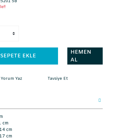
5201 5B
e!!
HEMEN
SEPETE EKLE
AL
Yorum Yaz
Tavsiye Et
cm
1 cm
x14 cm
x17 cm