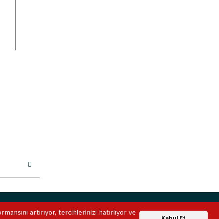
ile korunmaktadır.
ansını artırıyor, tercihlerinizi hatırlıyor ve
Whatsapp Destek
Kabul Et