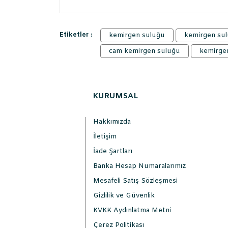
Etiketler :
kemirgen suluğu
kemirgen su
cam kemirgen suluğu
kemirgen
KURUMSAL
Hakkımızda
İletişim
İade Şartları
Banka Hesap Numaralarımız
Mesafeli Satış Sözleşmesi
Gizlilik ve Güvenlik
KVKK Aydınlatma Metni
Çerez Politikası