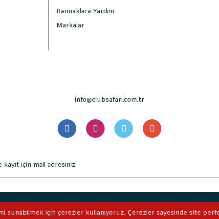
Barınaklara Yardım
Markalar
info@clubsafari.com.tr
. Tüm Hakları Saklıdır. Kredi kartı bilgileriniz 256bit SSL sertifikası 
mi sunabilmek için çerezler kullanıyoruz. Çerezler sayesinde site perform