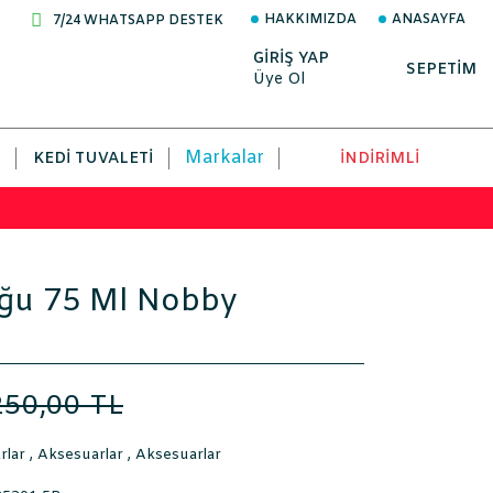
HAKKIMIZDA
ANASAYFA
7/24 WHATSAPP DESTEK
GİRİŞ YAP
SEPETİM
Üye Ol
Markalar
KEDI TUVALETI
İNDİRİMLİ
ğu 75 Ml Nobby
250,00 TL
rlar
,
Aksesuarlar
,
Aksesuarlar