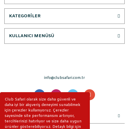
KATEGORİLER
KULLANICI MENÜSÜ
info@clubsafari.com.tr
Club Safari olarak size daha güvenli ve
daha iyi bir alışveriş deneyimi sunabilmek
için çerezler kullanıyoruz. Çerezler
sayesinde site performansını artırıyor,
tercihlerinizi hatırlıyor ve size daha uygun
ürünler gösterebiliyoruz. Detaylı bilgi için