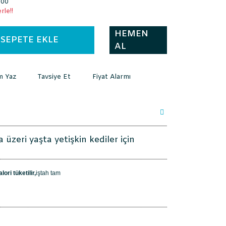
500
rle!!
HEMEN
SEPETE EKLE
AL
m Yaz
Tavsiye Et
Fiyat Alarmı
 üzeri yaşta yetişkin kediler için
ri tüketilir,
iştah tam