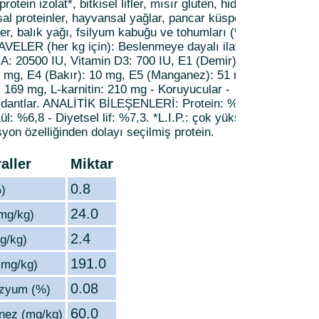
protein izolat*, bitkisel lifler, mısır gluten, hidrolize
al proteinler, hayvansal yağlar, pancar küspesi, maya,
ler, balık yağı, fsilyum kabuğu ve tohumları (%0,5), soya
LAVELER (her kg için): Beslenmeye dayalı ilaveler:
 A: 20500 IU, Vitamin D3: 700 IU, E1 (Demir): 40 mg, E2
 3 mg, E4 (Bakır): 10 mg, E5 (Manganez): 51 mg, E6
: 169 mg, L-karnitin: 210 mg - Koruyucular -
idantlar. ANALİTİK BİLEŞENLERİ: Protein: %40 - Yağ:
l: %6,8 - Diyetsel lif: %7,3. *L.I.P.: çok yüksek
yon özelliğinden dolayı seçilmiş protein.
aller
Miktar
0.8
%)
24.0
(mg/kg)
2.4
mg/kg)
191.0
(mg/kg)
0.08
zyum (%)
60.0
nez (mg/kg)