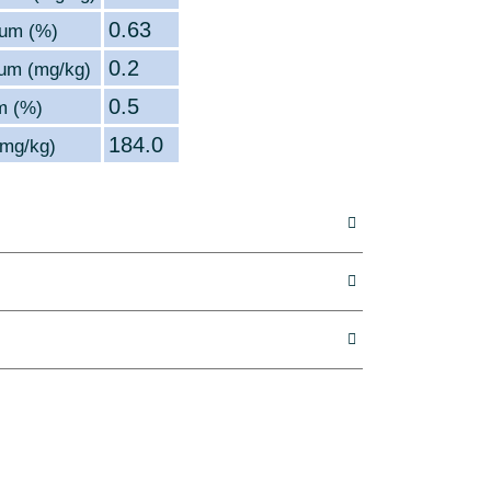
0.63
yum (%)
0.2
um (mg/kg)
0.5
m (%)
184.0
(mg/kg)