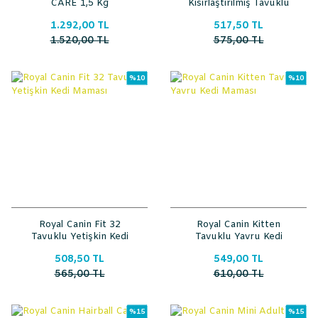
CARE 1,5 Kg
Kısırlaştırılmış Tavuklu
Kedi Maması
1.292,00 TL
517,50 TL
1.520,00 TL
575,00 TL
%10
%10
Royal Canin Fit 32
Royal Canin Kitten
Tavuklu Yetişkin Kedi
Tavuklu Yavru Kedi
Maması
Maması
508,50 TL
549,00 TL
565,00 TL
610,00 TL
%15
%15