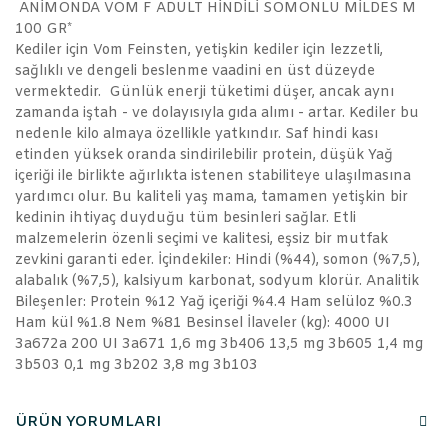
ANİMONDA VOM F ADULT HİNDİLİ SOMONLU MİLDES M
100 GR*
Kediler için Vom Feinsten, yetişkin kediler için lezzetli,
sağlıklı ve dengeli beslenme vaadini en üst düzeyde
vermektedir. Günlük enerji tüketimi düşer, ancak aynı
zamanda iştah - ve dolayısıyla gıda alımı - artar. Kediler bu
nedenle kilo almaya özellikle yatkındır. Saf hindi kası
etinden yüksek oranda sindirilebilir protein, düşük Yağ
içeriği ile birlikte ağırlıkta istenen stabiliteye ulaşılmasına
yardımcı olur. Bu kaliteli yaş mama, tamamen yetişkin bir
kedinin ihtiyaç duyduğu tüm besinleri sağlar. Etli
malzemelerin özenli seçimi ve kalitesi, eşsiz bir mutfak
zevkini garanti eder. İçindekiler: Hindi (%44), somon (%7,5),
alabalık (%7,5), kalsiyum karbonat, sodyum klorür. Analitik
Bileşenler: Protein %12 Yağ içeriği %4.4 Ham selüloz %0.3
Ham kül %1.8 Nem %81 Besinsel İlaveler (kg): 4000 UI
3a672a 200 UI 3a671 1,6 mg 3b406 13,5 mg 3b605 1,4 mg
3b503 0,1 mg 3b202 3,8 mg 3b103
ÜRÜN YORUMLARI