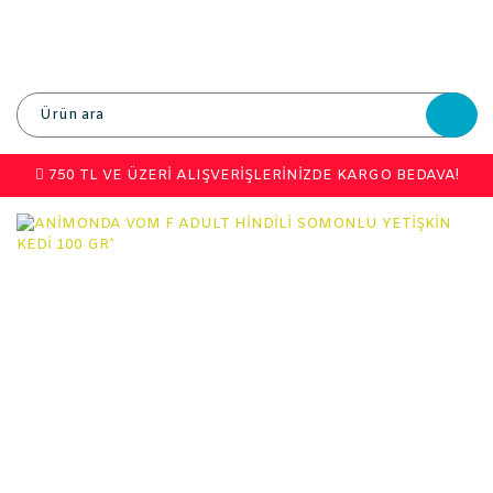
750 TL VE ÜZERİ ALIŞVERİŞLERİNİZDE KARGO BEDAVA!