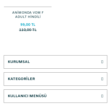
ANİMONDA VOM F
ADULT HİNDİLİ
SOMONLU YETİŞKİN
99,00 TL
KEDİ 100 GR*
110,00 TL
KURUMSAL
KATEGORİLER
KULLANICI MENÜSÜ