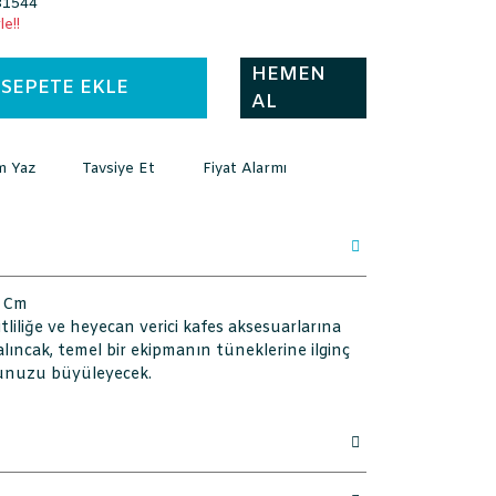
1544
e!!
HEMEN
SEPETE EKLE
AL
m Yaz
Tavsiye Et
Fiyat Alarmı
5 Cm
liliğe ve heyecan verici kafes aksesuarlarına
alıncak, temel bir ekipmanın tüneklerine ilginç
uşunuzu büyüleyecek.