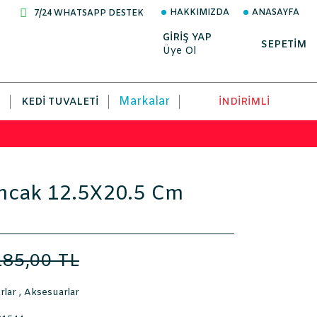
HAKKIMIZDA
ANASAYFA
7/24 WHATSAPP DESTEK
GİRİŞ YAP
SEPETİM
Üye Ol
Markalar
KEDI TUVALETI
İNDİRİMLİ
lıncak 12.5X20.5 Cm
185,00 TL
rlar
,
Aksesuarlar