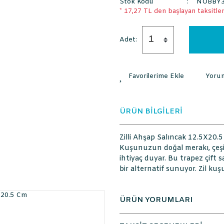
Stok Kodu
NOBBY3
* 17,27 TL den başlayan taksitlerl
Adet:
Yoru
ÜRÜN BİLGİLERİ
Zilli Ahşap Salıncak 12.5X20.
Kuşunuzun doğal merakı, çeşit
ihtiyaç duyar. Bu trapez çift s
bir alternatif sunuyor. Zil k
ÜRÜN YORUMLARI