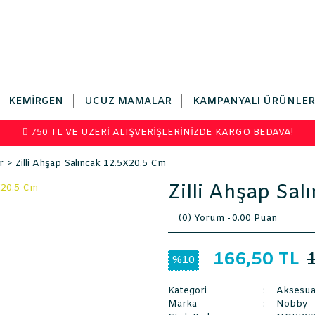
KEMIRGEN
UCUZ MAMALAR
KAMPANYALI ÜRÜNLER
750 TL VE ÜZERİ ALIŞVERİŞLERİNİZDE KARGO BEDAVA!
r
Zilli Ahşap Salıncak 12.5X20.5 Cm
Zilli Ahşap Sa
(0) Yorum -
0.00 Puan
166,50 TL
%10
Kategori
Aksesua
Marka
Nobby