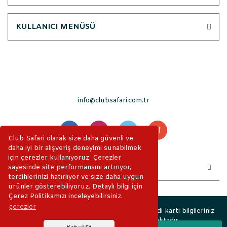
KULLANICI MENÜSÜ
info@clubsafari.com.tr
Club Safari olarak size daha güvenli ve
daha iyi bir alışveriş deneyimi sunabilmek
için çerezler kullanıyoruz. Çerezler
sayesinde site performansını artırıyor,
tercihlerinizi hatırlıyor ve size daha uygun
ürünler gösterebiliyoruz. Detaylı bilgi için
Çerez Politikamızı inceleyebilirsiniz.
çerezler
2019 © ClubSafari. Tüm Hakları Saklıdır. Kredi kartı bilgileriniz
256bit SSL sertifikası ile korunmaktadır.