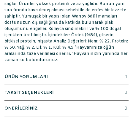
sağlar. Ürünler yüksek proteinli ve az yağlıdır. Bunun yanı
sıra fırında kavrulmuş olması sebebi ile de enfes bir lezzete
sahiptir. Yumuşak bir yapısı olan Wanpy ödül mamaları
dostunuzun diş sağlığına da katkıda bulunarak plak
oluşumunu engeller. Kolayca sindirilebilir ve % 100 doğal
içerikten üretilmiştir. İçindekiler: Ördek (%84), gliserin,
bitkisel protein, nişasta Analiz Değerleri: Nem: % 22, Protein:
% 50, Yağ: % 2, Lif: % 1, Kül: % 4.5 *Hayvanınıza öğün
aralarında taze verilmesi önerilir. *Hayvanınızın yanında her
zaman su bulundurunuz.
ÜRÜN YORUMLARI
TAKSİT SEÇENEKLERİ
ÖNERİLERİNİZ