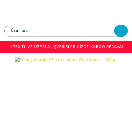
750 TL VE ÜZERİ ALIŞVERİŞLERİNİZDE KARGO BEDAVA!