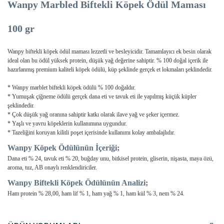
Wanpy Marbled Biftekli Köpek Ödül Maması
100 gr
Wanpy biftekli köpek ödül maması lezzetli ve besleyicidir. Tamamlayıcı ek besin olarak
ideal olan bu ödül yüksek protein, düşük yağ değerine sahiptir. % 100 doğal içerik ile
hazırlanmış premium kaliteli köpek ödülü, küp şeklinde gerçek et lokmaları şeklindedir.
* Wanpy marblet biftekli köpek ödülü % 100 doğaldır.
* Yumuşak çiğneme ödülü gerçek dana eti ve tavuk eti ile yapılmış küçük küpler
şeklindedir.
* Çok düşük yağ oranına sahiptir katkı olarak ilave yağ ve şeker içermez.
*
Yaşlı ve yavru köpeklerin kullanımına uygundur.
* Tazeliğini koruyan kilitli poşet içerisinde kullanımı kolay ambalajlıdır.
Wanpy Köpek Ödülünün İçeriği;
Dana eti % 24, tavuk eti % 20, buğday unu, bitkisel protein, gliserin, nişasta, maya özü,
aroma, tuz, AB onaylı renklendiriciler.
Wanpy Biftekli Köpek Ödülünün Analizi;
Ham protein % 28,00, ham lif % 1, ham yağ % 1, ham kül % 3, nem % 24.