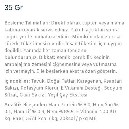
35 Gr
Besleme Talimatları:
Direkt olarak tüpten veya mama
kabına koyarak servis ediniz. Paketi açtıktan sonra
soğuk yerde muhafaza ediniz. Mümkün olan en kısa
sürede tüketilmesi önerilir. İnsan tüketimi için uygun
değildir. Yanında her zaman temiz su
bulundurunuz.
Dikkat:
Kemik içerebilir. Kedinin
ambalaj malzemesini çiğnemesine veya yutmasına
izin vermeyin. Elle beslerken ekstra özen gösterin.
İçindekiler:
Tavuk, Doğal Tatlar, Karagenan, Ksantan
Sakızı, Potasyum Klorür, E Vitamini Desteği, Sodyum
Sitrat, Guar Sakızı, Yeşil Çay Ekstresi
Analitik Bileşenler:
Ham Protein % 8.0, Ham Yağ %
0.1, Ham Lif % 0.3, Nem % 89.5, E Vitamini 100 IU/
kg
Enerji:
571 kcal / kg, 20kcal / pkg ME