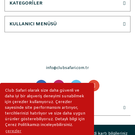
KATEGORİLER
KULLANICI MENÜSÜ
info@clubsafari.com.tr
Club Safari olarak size daha güvenli ve
daha iyi bir alışveriş deneyimi sunabilmek
için çerezler kullanıyoruz. Çerezler
sayesinde site performansını artırıyor,
tercihlerinizi hatırlıyor ve size daha uygun
ürünler gösterebiliyoruz. Detaylı bilgi için
Çerez Politikamızı inceleyebilirsiniz.
çerezler
2019 © ClubSafari. Tüm Hakları Saklıdır. Kredi kartı bilgileriniz