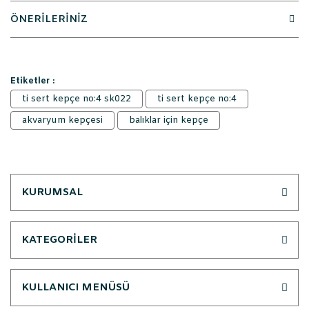
ÖNERİLERİNİZ
Etiketler :
ti sert kepçe no:4 sk022
ti sert kepçe no:4
akvaryum kepçesi
balıklar için kepçe
KURUMSAL
KATEGORİLER
KULLANICI MENÜSÜ