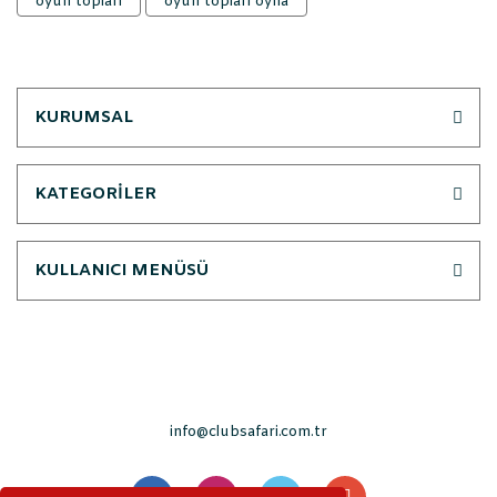
oyun topları
oyun topları oyna
KURUMSAL
KATEGORİLER
KULLANICI MENÜSÜ
info@clubsafari.com.tr