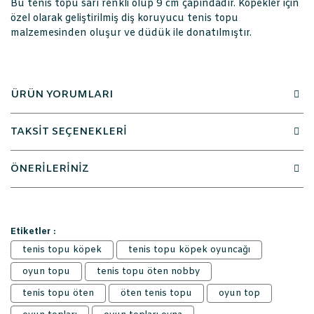
Bu tenis topu sarı renkli olup 9 cm çapındadır. Köpekler için
özel olarak geliştirilmiş diş koruyucu tenis topu
malzemesinden oluşur ve düdük ile donatılmıştır.
ÜRÜN YORUMLARI
TAKSİT SEÇENEKLERİ
ÖNERİLERİNİZ
Etiketler :
tenis topu köpek
tenis topu köpek oyuncağı
oyun topu
tenis topu öten nobby
tenis topu öten
öten tenis topu
oyun top