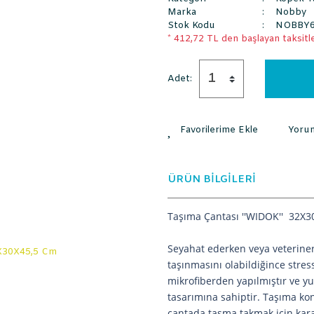
Marka
Nobby
Stok Kodu
NOBBY6
* 412,72 TL den başlayan taksitle
Adet:
Yoru
ÜRÜN BİLGİLERİ
Taşıma Çantası ''WIDOK'' 32X
Seyahat ederken veya veteriner
taşınmasını olabildiğince stress
mikrofiberden yapılmıştır ve yu
tasarımına sahiptir. Taşıma konf
çantada tasma takmak için kar