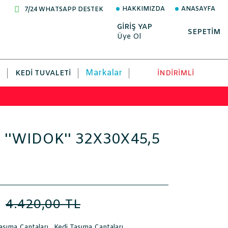
HAKKIMIZDA
ANASAYFA
7/24 WHATSAPP DESTEK
GİRİŞ YAP
SEPETİM
Üye Ol
Markalar
KEDI TUVALETI
İNDİRİMLİ
ı ''WIDOK'' 32X30X45,5
L
4.420,00 TL
şıma Çantaları
,
Kedi Taşıma Çantaları