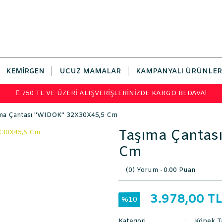
KEMIRGEN
UCUZ MAMALAR
KAMPANYALI ÜRÜNLER
750 TL VE ÜZERİ ALIŞVERİŞLERİNİZDE KARGO BEDAVA!
ma Çantası ''WIDOK'' 32X30X45,5 Cm
Taşıma Çantas
Cm
(0) Yorum -
0.00 Puan
3.978,00 T
%10
Kategori
Köpek Ta