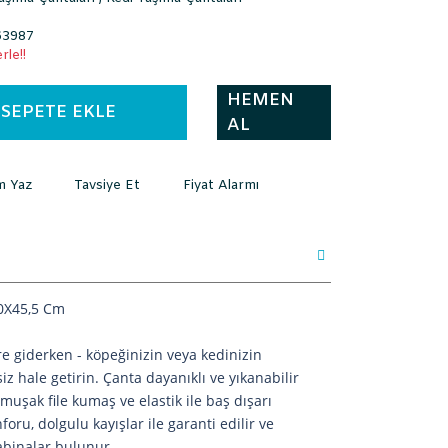
3987
rle!!
HEMEN
SEPETE EKLE
AL
m Yaz
Tavsiye Et
Fiyat Alarmı
30X45,5 Cm
e giderken - köpeğinizin veya kedinizin
iz hale getirin. Çanta dayanıklı ve yıkanabilir
muşak file kumaş ve elastik ile baş dışarı
oru, dolgulu kayışlar ile garanti edilir ve
abinalar bulunur.