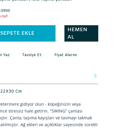
3995
rle!!
HEMEN
SEPETE EKLE
AL
m Yaz
Tavsiye Et
Fiyat Alarmı
6X22X30 Cm
veterinere gidiyor olun - köpeğinizin veya
ince stressiz hale getirin. "SWING" çantası
ştır. Çanta, taşıma kayışları ve tasmayı takmak
atılmıştır. Ağ ekleri ve açıklıklar sayesinde sürekli