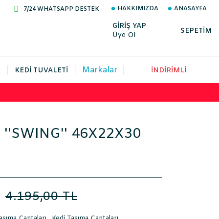
HAKKIMIZDA
ANASAYFA
7/24 WHATSAPP DESTEK
GİRİŞ YAP
SEPETİM
Üye Ol
Markalar
KEDI TUVALETI
İNDİRİMLİ
ı ''SWING'' 46X22X30
L
4.195,00 TL
şıma Çantaları
,
Kedi Taşıma Çantaları