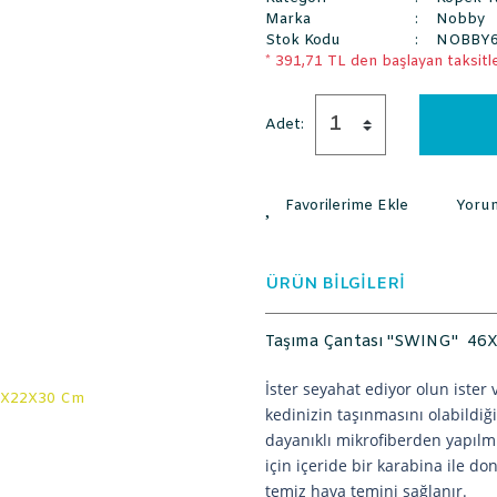
Marka
Nobby
Stok Kodu
NOBBY6
* 391,71 TL den başlayan taksitle
Adet:
Yoru
ÜRÜN BİLGİLERİ
Taşıma Çantası ''SWING'' 4
İster seyahat ediyor olun ister 
kedinizin taşınmasını olabildiğ
dayanıklı mikrofiberden yapılmı
için içeride bir karabina ile don
temiz hava temini sağlanır.