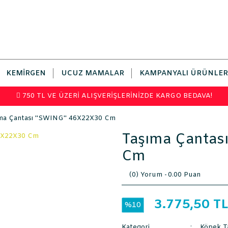
KEMIRGEN
UCUZ MAMALAR
KAMPANYALI ÜRÜNLER
750 TL VE ÜZERİ ALIŞVERİŞLERİNİZDE KARGO BEDAVA!
ma Çantası ''SWING'' 46X22X30 Cm
Taşıma Çantas
Cm
(0) Yorum -
0.00 Puan
3.775,50 T
%10
Kategori
Köpek Ta