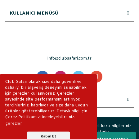
KULLANICI MENÜSÜ
info@clubsafari.com.tr
Club Safari olarak size daha güvenli ve
daha iyi bir alışveriş deneyimi sunabilmek
için çerezler kullanıyoruz. Çerezler
sayesinde site performansını artırıyor,
tercihlerinizi hatırlıyor ve size daha uygun
ürünler gösterebiliyoruz. Detaylı bilgi için
Çerez Politikamızı inceleyebilirsiniz.
çerezler
2019 © ClubSafari. Tüm Hakları Saklıdır. Kredi kartı bilgileriniz
256bit SSL sertifikası ile korunmaktadır.
Kabul Et