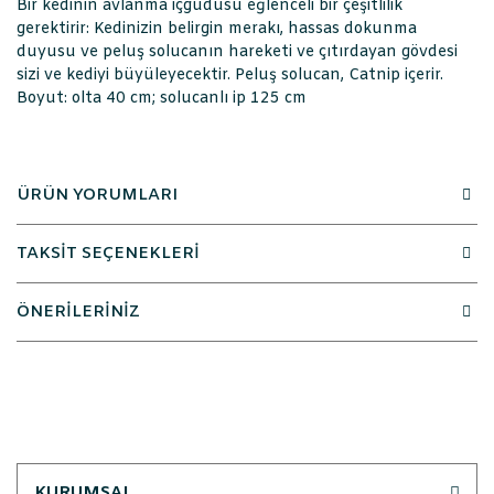
Bir kedinin avlanma içgüdüsü eğlenceli bir çeşitlilik
gerektirir: Kedinizin belirgin merakı, hassas dokunma
duyusu ve peluş solucanın hareketi ve çıtırdayan gövdesi
sizi ve kediyi büyüleyecektir. Peluş solucan, Catnip içerir.
Boyut: olta 40 cm; solucanlı ip 125 cm
ÜRÜN YORUMLARI
TAKSİT SEÇENEKLERİ
ÖNERİLERİNİZ
KURUMSAL