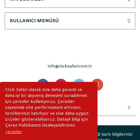
KULLANICI MENÜSÜ
info@clubsafari.com.tr
Club Safari olarak size daha güvenli ve
daha iyi bir alışveriş deneyimi sunabilmek
için çerezler kullanıyoruz. Çerezler
sayesinde site performansını artırıyor,
tercihlerinizi hatırlıyor ve size daha uygun
ürünler gösterebiliyoruz. Detaylı bilgi için
Çerez Politikamızı inceleyebilirsiniz.
çerezler
2019 © ClubSafari. Tüm Hakları Saklıdır. Kredi kartı bilgileriniz