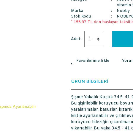
Vitamin 
Marka
Nobby
Stok Kodu
NOBBY6
* 156,87 TL den başlayan taksitle
Adet:
Yoru
ÜRÜN BİLGİLERİ
Şişme Yakalık Küçük 34.5-41 
Bu şişirilebilir koruyucu boy
yaralanmalar, basurlar, kızarık
kilitle ayarlanabilir ve çizilmey
koruyucu bileziğin çıkarılmasın
yıkanabilir. Bu yaka 34.5 - 41