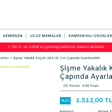
KEMIRGEN
UCUZ MAMALAR
KAMPANYALI ÜRÜNLER
750 TL VE ÜZERİ ALIŞVERİŞLERİNİZDE KARGO BEDAVA!
rları
Şişme Yakalık Küçük 34.5-41 Cm Çapında Ayarlanabilir
Şişme Yakalık
Çapında Ayarla
(0) Yorum -
0.00 Puan
1.512,00 T
%10
Kategori
Köpek Y