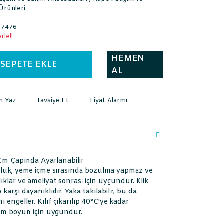
Ürünleri
7476
rle!!
HEMEN
SEPETE EKLE
AL
m Yaz
Tavsiye Et
Fiyat Alarmı
Cm Çapında Ayarlanabilir
unluk, yeme içme sırasında bozulma yapmaz ve
lıklar ve ameliyat sonrası için uygundur. Klik
e karşı dayanıklıdır. Yaka takılabilir, bu da
ı engeller. Kılıf çıkarılıp 40°C'ye kadar
 cm boyun için uygundur.