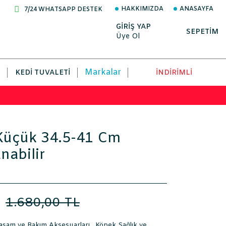
HAKKIMIZDA
ANASAYFA
7/24 WHATSAPP DESTEK
GİRİŞ YAP
SEPETİM
Üye Ol
Markalar
KEDI TUVALETI
İNDİRİMLİ
 Küçük 34.5-41 Cm
nabilir
L
1.680,00 TL
aşam ve Bakım Aksesuarları
,
Köpek Sağlık ve