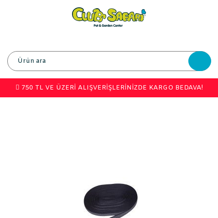
750 TL VE ÜZERİ ALIŞVERİŞLERİNİZDE KARGO BEDAVA!