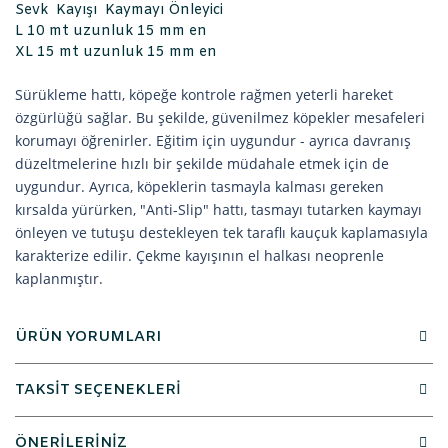
Sevk Kayışı Kaymayı Önleyici
L 10 mt uzunluk 15 mm en
XL 15 mt uzunluk 15 mm en
Sürükleme hattı, köpeğe kontrole rağmen yeterli hareket
özgürlüğü sağlar. Bu şekilde, güvenilmez köpekler mesafeleri
korumayı öğrenirler. Eğitim için uygundur - ayrıca davranış
düzeltmelerine hızlı bir şekilde müdahale etmek için de
uygundur. Ayrıca, köpeklerin tasmayla kalması gereken
kırsalda yürürken, "Anti-Slip" hattı, tasmayı tutarken kaymayı
önleyen ve tutuşu destekleyen tek taraflı kauçuk kaplamasıyla
karakterize edilir. Çekme kayışının el halkası neoprenle
kaplanmıştır.
ÜRÜN YORUMLARI
TAKSİT SEÇENEKLERİ
ÖNERİLERİNİZ