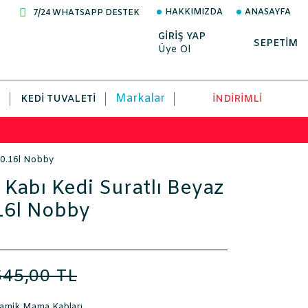
HAKKIMIZDA
ANASAYFA
7/24 WHATSAPP DESTEK
GİRİŞ YAP
SEPETİM
Üye Ol
Markalar
KEDI TUVALETI
İNDİRİMLİ
 0.16l Nobby
abı Kedi Suratlı Beyaz
16l Nobby
645,00 TL
ramik Mama Kabları