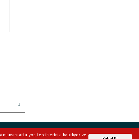
ile korunmaktadır.
ansını artırıyor, tercihlerinizi hatırlıyor ve
Whatsapp Destek
Kabul Et