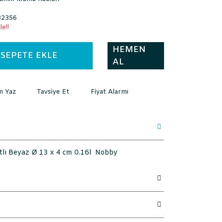
2356
e!!
HEMEN
SEPETE EKLE
AL
m Yaz
Tavsiye Et
Fiyat Alarmı
lı Beyaz Ø 13 x 4 cm 0.16l Nobby