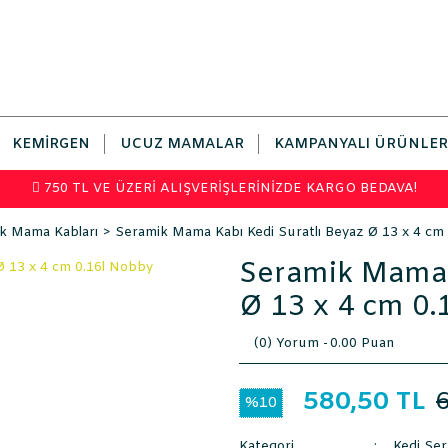
KEMIRGEN
UCUZ MAMALAR
KAMPANYALI ÜRÜNLER
750 TL VE ÜZERİ ALIŞVERİŞLERİNİZDE KARGO BEDAVA!
k Mama Kabları
Seramik Mama Kabı Kedi Suratlı Beyaz Ø 13 x 4 cm
Seramik Mama K
Ø 13 x 4 cm 0.
(0) Yorum -
0.00 Puan
580,50 TL
%10
Kategori
Kedi Se