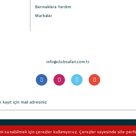
Barınaklara Yardım
Markalar
info@clubsafari.com.tr
. Tüm Hakları Saklıdır. Kredi kartı bilgileriniz 256bit SSL sertifikası 
mi sunabilmek için çerezler kullanıyoruz. Çerezler sayesinde site perform