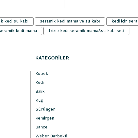
k kedi su kabı
seramik kedi mama ve su kabı
kedi için se
seramik kedi mama
trixie kedi seramik mama&su kabı seti
KATEGORİLER
Köpek
Kedi
Balık
Kuş
Sürüngen
Kemirgen
Bahçe
Weber Barbekü