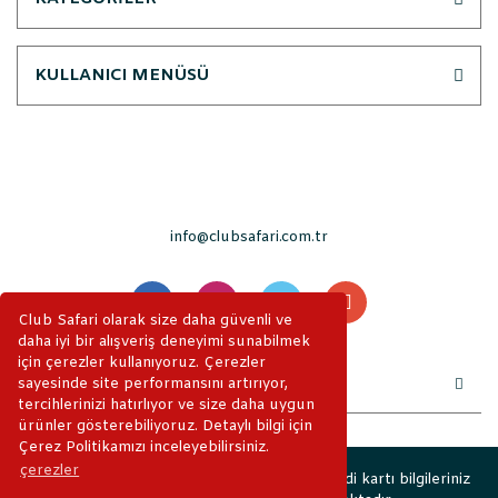
KULLANICI MENÜSÜ
info@clubsafari.com.tr
Club Safari olarak size daha güvenli ve
daha iyi bir alışveriş deneyimi sunabilmek
için çerezler kullanıyoruz. Çerezler
sayesinde site performansını artırıyor,
tercihlerinizi hatırlıyor ve size daha uygun
ürünler gösterebiliyoruz. Detaylı bilgi için
Çerez Politikamızı inceleyebilirsiniz.
çerezler
2019 © ClubSafari. Tüm Hakları Saklıdır. Kredi kartı bilgileriniz