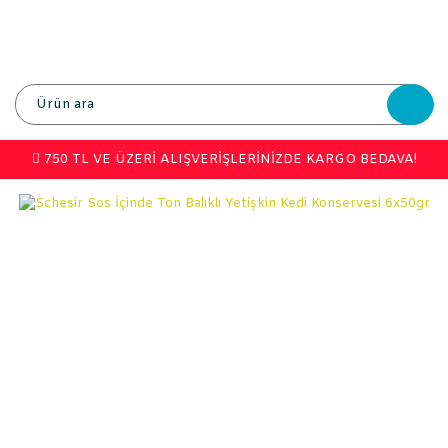
750 TL VE ÜZERİ ALIŞVERİŞLERİNİZDE KARGO BEDAVA!