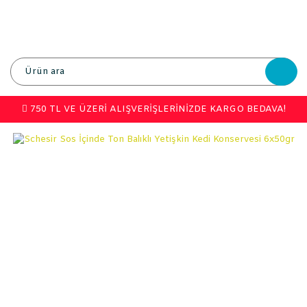
750 TL VE ÜZERİ ALIŞVERİŞLERİNİZDE KARGO BEDAVA!