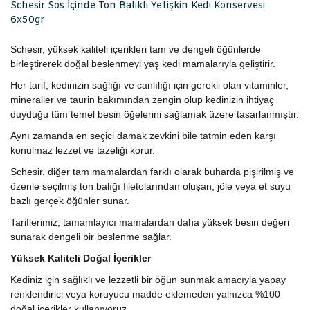
Schesir Sos İçinde Ton Balıklı Yetişkin Kedi Konservesi
6x50gr
Schesir, yüksek kaliteli içerikleri tam ve dengeli öğünlerde
birleştirerek doğal beslenmeyi yaş kedi mamalarıyla geliştirir.
Her tarif, kedinizin sağlığı ve canlılığı için gerekli olan vitaminler,
mineraller ve taurin bakımından zengin olup kedinizin ihtiyaç
duyduğu tüm temel besin öğelerini sağlamak üzere tasarlanmıştır.
Aynı zamanda en seçici damak zevkini bile tatmin eden karşı
konulmaz lezzet ve tazeliği korur.
Schesir, diğer tam mamalardan farklı olarak buharda pişirilmiş ve
özenle seçilmiş ton balığı filetolarından oluşan, jöle veya et suyu
bazlı gerçek öğünler sunar.
Tariflerimiz, tamamlayıcı mamalardan daha yüksek besin değeri
sunarak dengeli bir beslenme sağlar.
Yüksek Kaliteli Doğal İçerikler
Kediniz için sağlıklı ve lezzetli bir öğün sunmak amacıyla yapay
renklendirici veya koruyucu madde eklemeden yalnızca %100
doğal içerikler kullanıyoruz.