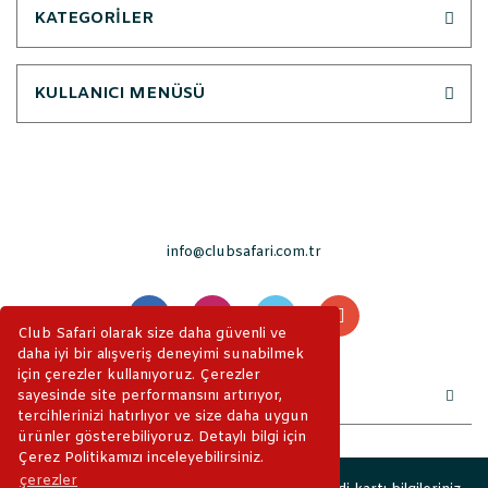
KATEGORİLER
KULLANICI MENÜSÜ
info@clubsafari.com.tr
Club Safari olarak size daha güvenli ve
daha iyi bir alışveriş deneyimi sunabilmek
için çerezler kullanıyoruz. Çerezler
sayesinde site performansını artırıyor,
tercihlerinizi hatırlıyor ve size daha uygun
ürünler gösterebiliyoruz. Detaylı bilgi için
Çerez Politikamızı inceleyebilirsiniz.
çerezler