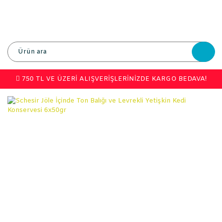
750 TL VE ÜZERİ ALIŞVERİŞLERİNİZDE KARGO BEDAVA!