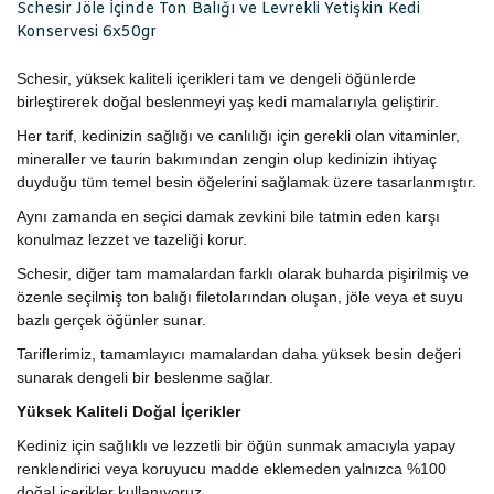
Schesir Jöle İçinde Ton Balığı ve Levrekli Yetişkin Kedi
Konservesi 6x50gr
Schesir, yüksek kaliteli içerikleri tam ve dengeli öğünlerde
birleştirerek doğal beslenmeyi yaş kedi mamalarıyla geliştirir.
Her tarif, kedinizin sağlığı ve canlılığı için gerekli olan vitaminler,
mineraller ve taurin bakımından zengin olup kedinizin ihtiyaç
duyduğu tüm temel besin öğelerini sağlamak üzere tasarlanmıştır.
Aynı zamanda en seçici damak zevkini bile tatmin eden karşı
konulmaz lezzet ve tazeliği korur.
Schesir, diğer tam mamalardan farklı olarak buharda pişirilmiş ve
özenle seçilmiş ton balığı filetolarından oluşan, jöle veya et suyu
bazlı gerçek öğünler sunar.
Tariflerimiz, tamamlayıcı mamalardan daha yüksek besin değeri
sunarak dengeli bir beslenme sağlar.
Yüksek Kaliteli Doğal İçerikler
Kediniz için sağlıklı ve lezzetli bir öğün sunmak amacıyla yapay
renklendirici veya koruyucu madde eklemeden yalnızca %100
doğal içerikler kullanıyoruz.