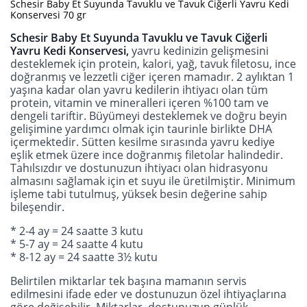
Schesir Baby Et Suyunda Tavuklu ve Tavuk Ciğerli Yavru Kedi
Konservesi 70 gr
Schesir Baby Et Suyunda Tavuklu ve Tavuk Ciğerli
Yavru Kedi Konservesi,
yavru kedinizin gelişmesini
desteklemek için protein, kalori, yağ, tavuk filetosu, ince
doğranmış ve lezzetli ciğer içeren mamadır. 2 aylıktan 1
yaşına kadar olan yavru kedilerin ihtiyacı olan tüm
protein, vitamin ve mineralleri içeren %100 tam ve
dengeli tariftir. Büyümeyi desteklemek ve doğru beyin
gelişimine yardımcı olmak için taurinle birlikte DHA
içermektedir. Sütten kesilme sırasında yavru kediye
eşlik etmek üzere ince doğranmış filetolar halindedir.
Tahılsızdır ve dostunuzun ihtiyacı olan hidrasyonu
almasını sağlamak için et suyu ile üretilmiştir. Minimum
işleme tabi tutulmuş, yüksek besin değerine sahip
bileşendir.
* 2-4 ay = 24 saatte 3 kutu
* 5-7 ay = 24 saatte 4 kutu
* 8-12 ay = 24 saatte 3½ kutu
Belirtilen miktarlar tek başına mamanın servis
edilmesini ifade eder ve dostunuzun özel ihtiyaçlarına