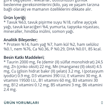
göre değişebilir. Miktarlar, dostunuzun günlük
beslenme gereksinimlerini (kilo, yaş ve yaşam tarzına
bağlı olarak) ve mamanın özelliklerini dikkate alır.
Ürün İçeriği;
* Tavuk %63, tavuk pişirme suyu %18, rafine ayçiçek
yağı, tavuk karaciğeri %4, yumurta, tapyoka nişastası,
mineraller, hindiba inülini, somon yağı.
Analitik Bileşenler;
* Protein %14, ham yağ %7, ham kül %2, ham selüloz
%0.1, nem %76, Ca %0.36, P %0.29, DHA %0.01, 85 kcal.
Besin Katkı Maddeleri;
* Taurin 2000 mg, Fe (demir (II) sülfat monohidrat) 24.5
mg, Zn (çinko oksit) 22 mg, Mn (manganez (II) oksit) 4.5
mg, Cu (glisin hidrat bakır (II) şelatı) 3.2 mg, I (potasyum
iyodür) 0.9 mg, D3 vitamini 390 I.U, E vitamini 30 mg, A
vitamini 19500 I.U., B1 vitamini 60 mg, B3 vitamini 30
mg, B12 vitamini 0.12 mg, B5 vitamini 3 mg, B6 vitamini
2.4 mg.
ÜRÜN YORUMLARI