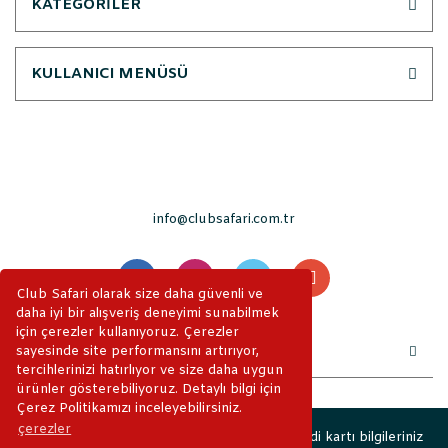
KATEGORİLER
KULLANICI MENÜSÜ
info@clubsafari.com.tr
Club Safari olarak size daha güvenli ve
daha iyi bir alışveriş deneyimi sunabilmek
için çerezler kullanıyoruz. Çerezler
sayesinde site performansını artırıyor,
tercihlerinizi hatırlıyor ve size daha uygun
ürünler gösterebiliyoruz. Detaylı bilgi için
Çerez Politikamızı inceleyebilirsiniz.
çerezler
2019 © ClubSafari. Tüm Hakları Saklıdır. Kredi kartı bilgileriniz