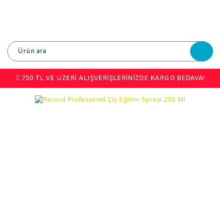
750 TL VE ÜZERİ ALIŞVERİŞLERİNİZDE KARGO BEDAVA!