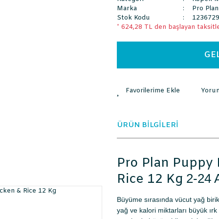
Marka
Pro Plan
Stok Kodu
123672
* 624,28 TL den başlayan taksitle
GE
Yoru
ÜRÜN BİLGİLERİ
Pro Plan Puppy 
Rice 12 Kg
2-24
Büyüme sırasında vücut yağ birik
yağ ve kalori miktarları büyük ır