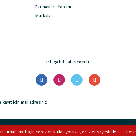
Barınaklara Yardım
Markalar
info@clubsafari.com.tr
. Tüm Hakları Saklıdır. Kredi kartı bilgileriniz 256bit SSL sertifikası 
mi sunabilmek için çerezler kullanıyoruz. Çerezler sayesinde site perform