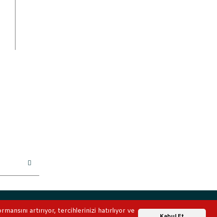
ile korunmaktadır.
ansını artırıyor, tercihlerinizi hatırlıyor ve
Whatsapp Destek
Kabul Et