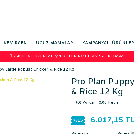
KEMIRGEN
UCUZ MAMALAR
KAMPANYALI ÜRÜNLER
750 TL VE ÜZERİ ALIŞVERİŞLERİNİZDE KARGO BEDAVA!
py Large Robust Chicken & Rice 12 Kg
Pro Plan Pupp
& Rice 12 Kg
(0) Yorum -
0.00 Puan
6.017,15 T
%15
Kategori
Köpek M