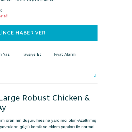
90
rle!!
LİNCE HABER VER
m Yaz
Tavsiye Et
Fiyat Alarmı
Large Robust Chicken &
 Ay
im oranının düşürülmesine yardımcı olur.-Azaltılmış
k yavruların güçlü kemik ve eklem yapıları ile normal