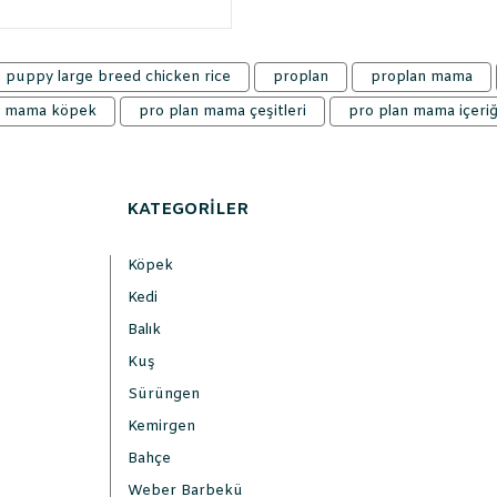
 puppy large breed chicken rice
proplan
proplan mama
n mama köpek
pro plan mama çeşitleri
pro plan mama içeriğ
KATEGORİLER
Köpek
Kedi
Balık
Kuş
Sürüngen
Kemirgen
Bahçe
Weber Barbekü