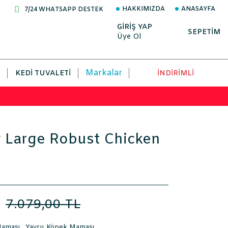
HAKKIMIZDA
ANASAYFA
7/24 WHATSAPP DESTEK
GİRİŞ YAP
SEPETİM
Üye Ol
Markalar
KEDI TUVALETI
İNDİRİMLİ
y Large Robust Chicken
L
7.079,00 TL
aması
,
Yavru Köpek Maması