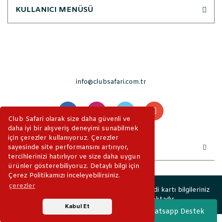
KULLANICI MENÜSÜ
info@clubsafari.com.tr
Club Safari olarak size daha güvenli ve
daha iyi bir alışveriş deneyimi sunabilmek
için çerezler kullanıyoruz. Çerezler
sayesinde site performansını artırıyor,
tercihlerinizi hatırlıyor ve size daha uygun
ürünler gösterebiliyoruz. Detaylı bilgi için
Çerez Politikamızı inceleyebilirsiniz.
çerezler
2019 © ClubSafari. Tüm Hakları Saklıdır. Kredi kartı bilgileriniz
256bit SSL sertifikası ile korunmaktadır.
Kabul Et
Whatsapp Destek
ile
ideasoft
e-