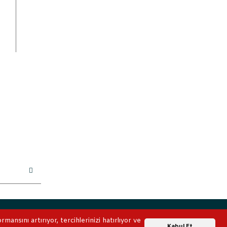
ile korunmaktadır.
ansını artırıyor, tercihlerinizi hatırlıyor ve
Whatsapp Destek
Kabul Et