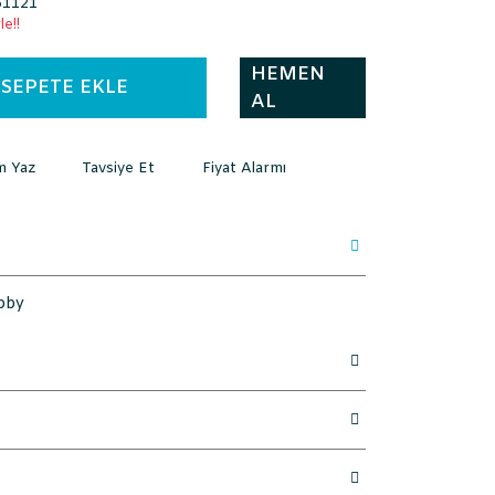
1121
e!!
HEMEN
SEPETE EKLE
AL
m Yaz
Tavsiye Et
Fiyat Alarmı
bby