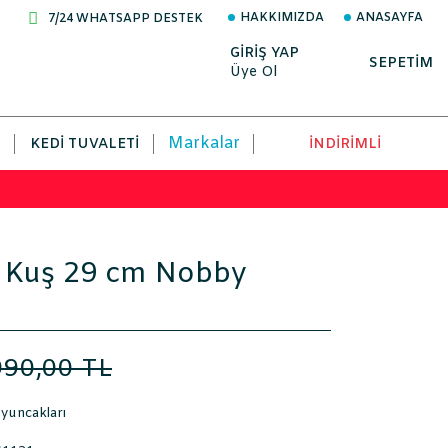
HAKKIMIZDA
ANASAYFA
7/24 WHATSAPP DESTEK
GİRİŞ YAP
SEPETİM
Üye Ol
Markalar
KEDI TUVALETI
İNDİRİMLİ
 Kuş 29 cm Nobby
990,00 TL
yuncakları