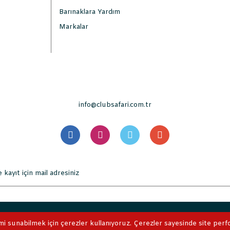
Barınaklara Yardım
Markalar
info@clubsafari.com.tr
. Tüm Hakları Saklıdır. Kredi kartı bilgileriniz 256bit SSL sertifikası 
mi sunabilmek için çerezler kullanıyoruz. Çerezler sayesinde site perform