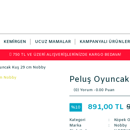
KEMIRGEN
UCUZ MAMALAR
KAMPANYALI ÜRÜNLER
750 TL VE ÜZERİ ALIŞVERİŞLERİNİZDE KARGO BEDAVA!
uncak Kuş 29 cm Nobby
Peluş Oyuncak
(0) Yorum -
0.00 Puan
891,00 TL
%10
Kategori
Köpek O
Marka
Nobby