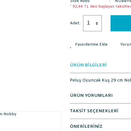
Stok Kodu
NOBBY6
* 92,44 TL den başlayan taksitlerl
Adet:
Yoru
ÜRÜN BİLGİLERİ
Peluş Oyuncak Kuş 29 cm No
ÜRÜN YORUMLARI
TAKSİT SEÇENEKLERİ
ÖNERİLERİNİZ