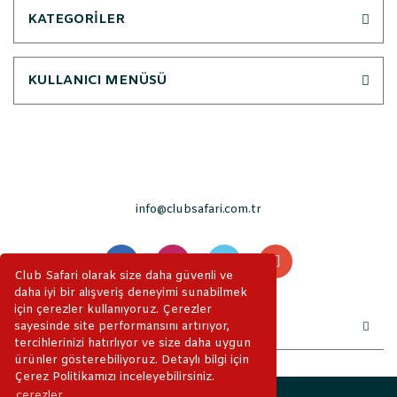
KATEGORİLER
KULLANICI MENÜSÜ
info@clubsafari.com.tr
Club Safari olarak size daha güvenli ve
daha iyi bir alışveriş deneyimi sunabilmek
için çerezler kullanıyoruz. Çerezler
sayesinde site performansını artırıyor,
tercihlerinizi hatırlıyor ve size daha uygun
ürünler gösterebiliyoruz. Detaylı bilgi için
Çerez Politikamızı inceleyebilirsiniz.
çerezler