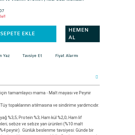
07
e!!
HEMEN
SEPETE EKLE
AL
m Yaz
Tavsiye Et
Fiyat Alarmı
 için tamamlayıcı mama - Malt mayası ve Peynir
üy topaklarının atılmasına ve sindirime yardımcıdır.
ğ %3,5; Protein %3; Ham kül %2,0; Ham lif
nleri; sebze ve sebze yan ürünleri (%10 malt
 %4 peynir).
Günlük beslenme tavsiyesi:
Günde bir