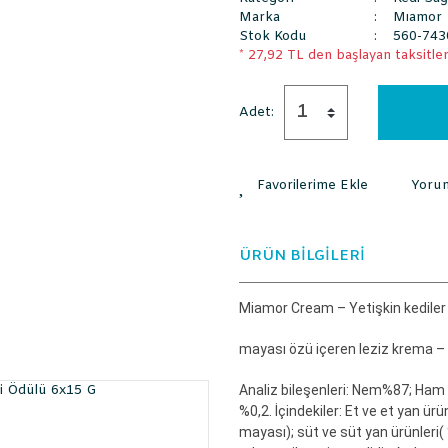
Marka
Mıamor
Stok Kodu
560-743
* 27,92 TL den başlayan taksitlerl
Adet:
Yoru
ÜRÜN BİLGİLERİ
Miamor Cream – Yetişkin kediler
mayası özü içeren leziz krema – T
Analiz bileşenleri:
Nem%87; Ham ya
%0,2.
İçindekiler:
Et ve et yan ürü
mayası); süt ve süt yan ürünleri(