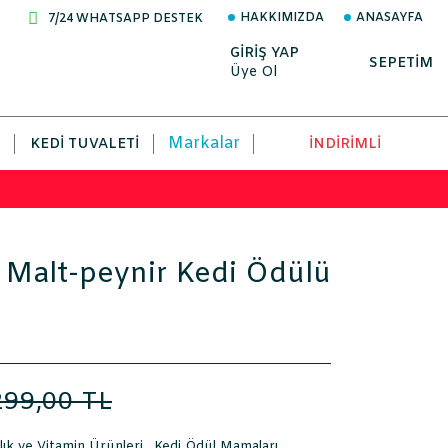
HAKKIMIZDA
ANASAYFA
7/24 WHATSAPP DESTEK
GİRİŞ YAP
SEPETİM
Üye Ol
Markalar
KEDI TUVALETI
İNDİRİMLİ
Malt-peynir Kedi Ödülü
299,00 TL
lık ve Vitamin Ürünleri
,
Kedi Ödül Mamaları