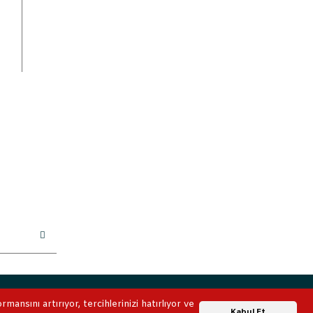
ile korunmaktadır.
ansını artırıyor, tercihlerinizi hatırlıyor ve
Whatsapp Destek
Kabul Et