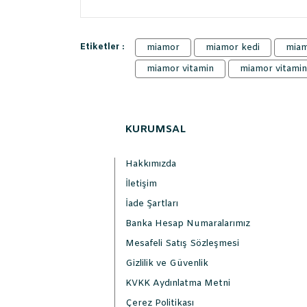
Etiketler :
miamor
miamor kedi
miam
miamor vitamin
miamor vitamin
KURUMSAL
Hakkımızda
İletişim
İade Şartları
Banka Hesap Numaralarımız
Mesafeli Satış Sözleşmesi
Gizlilik ve Güvenlik
KVKK Aydınlatma Metni
Çerez Politikası