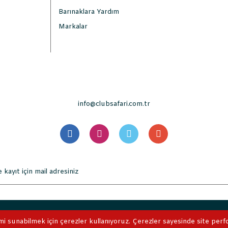
Barınaklara Yardım
Markalar
info@clubsafari.com.tr
. Tüm Hakları Saklıdır. Kredi kartı bilgileriniz 256bit SSL sertifikası 
mi sunabilmek için çerezler kullanıyoruz. Çerezler sayesinde site perform