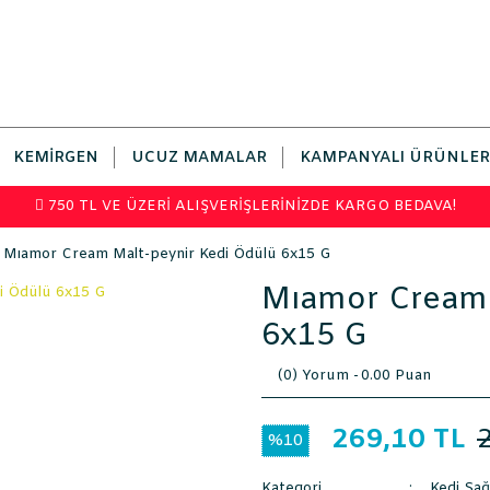
KEMIRGEN
UCUZ MAMALAR
KAMPANYALI ÜRÜNLER
750 TL VE ÜZERİ ALIŞVERİŞLERİNİZDE KARGO BEDAVA!
Mıamor Cream Malt-peynir Kedi Ödülü 6x15 G
Mıamor Cream 
6x15 G
(0) Yorum -
0.00 Puan
269,10 TL
%10
Kategori
Kedi Sağ