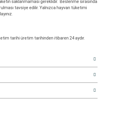
n paketin saklanmaması gereklidir. Beslenme sırasında
lması tavsiye edilir. Yalnızca hayvan tüketimi
layınız.
tim tarihi üretim tarihinden itibaren 24 aydır.