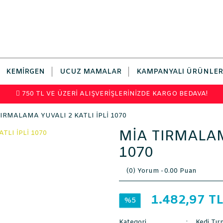
KEMIRGEN
UCUZ MAMALAR
KAMPANYALI ÜRÜNLER
750 TL VE ÜZERİ ALIŞVERİŞLERİNİZDE KARGO BEDAVA!
IRMALAMA YUVALI 2 KATLI İPLİ 1070
MİA TIRMALAM
1070
(0) Yorum -
0.00 Puan
1.482,97 T
%5
Kategori
Kedi Tır