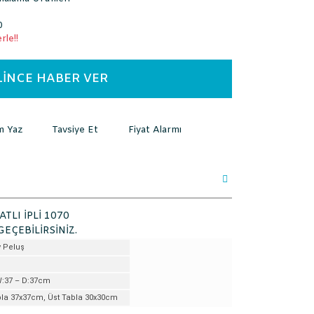
0
rle!!
LİNCE HABER VER
m Yaz
Tavsiye Et
Fiyat Alarmı
TLI İPLİ 1070
GEÇEBİLİRSİNİZ.
y Peluş
W:37 – D:37cm
bla 37x37cm, Üst Tabla 30x30cm