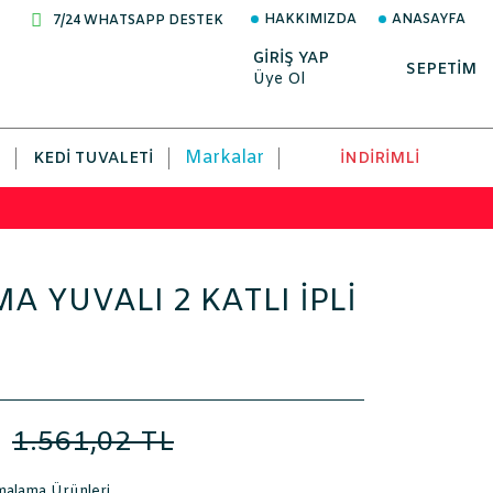
HAKKIMIZDA
ANASAYFA
7/24 WHATSAPP DESTEK
GİRİŞ YAP
SEPETİM
Üye Ol
Markalar
KEDI TUVALETI
İNDİRİMLİ
A YUVALI 2 KATLI İPLİ
L
1.561,02 TL
malama Ürünleri