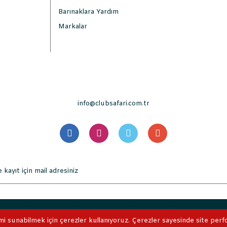
Barınaklara Yardım
Markalar
info@clubsafari.com.tr
. Tüm Hakları Saklıdır. Kredi kartı bilgileriniz 256bit SSL sertifikası 
mi sunabilmek için çerezler kullanıyoruz. Çerezler sayesinde site perform