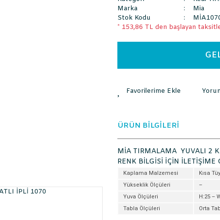
Marka
Mia
Stok Kodu
MİA107
* 153,86 TL den başlayan taksitle
GE
Yoru
ÜRÜN BİLGİLERİ
MİA TIRMALAMA YUVALI 2 KA
RENK BİLGİSİ İÇİN İLETİŞİME 
Kaplama Malzemesi
Kısa Tü
Yükseklik Ölçüleri
–
Yuva Ölçüleri
H:25 – 
Tabla Ölçüleri
Orta Ta