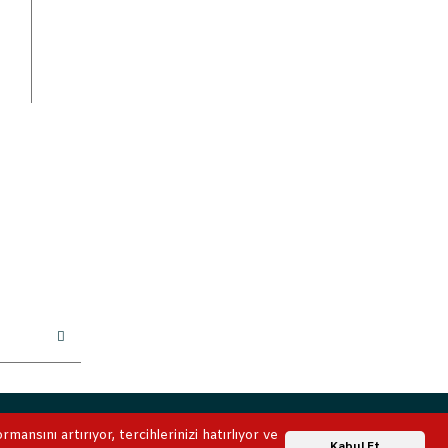
ile korunmaktadır.
ansını artırıyor, tercihlerinizi hatırlıyor ve
Whatsapp Destek
Kabul Et