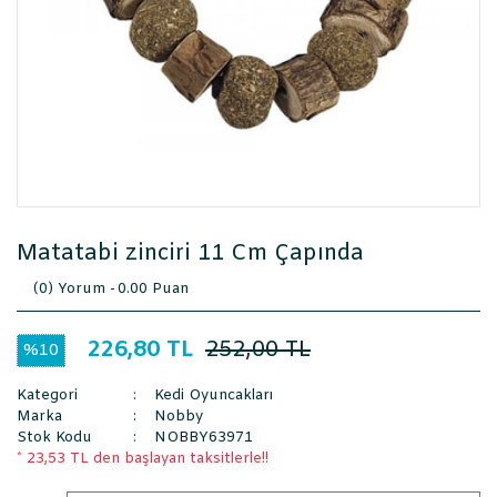
Matatabi zinciri 11 Cm Çapında
(0) Yorum -
0.00 Puan
226,80 TL
252,00 TL
%10
Kategori
Kedi Oyuncakları
Marka
Nobby
Stok Kodu
NOBBY63971
* 23,53 TL den başlayan taksitlerle!!