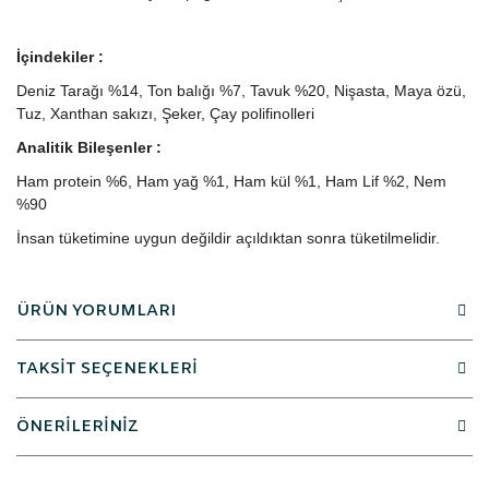
İçindekiler :
Deniz Tarağı %14, Ton balığı %7, Tavuk %20, Nişasta, Maya özü,
Tuz, Xanthan sakızı, Şeker, Çay polifinolleri
Analitik Bileşenler :
Ham protein %6, Ham yağ %1, Ham kül %1, Ham Lif %2, Nem
%90
İnsan tüketimine uygun değildir açıldıktan sonra tüketilmelidir.
ÜRÜN YORUMLARI
TAKSİT SEÇENEKLERİ
ÖNERİLERİNİZ