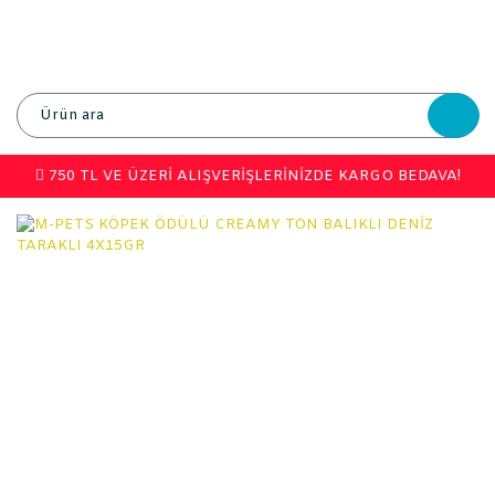
750 TL VE ÜZERİ ALIŞVERİŞLERİNİZDE KARGO BEDAVA!