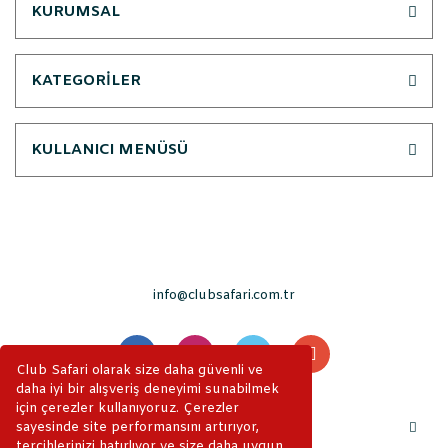
KURUMSAL
KATEGORİLER
KULLANICI MENÜSÜ
info@clubsafari.com.tr
Club Safari olarak size daha güvenli ve
daha iyi bir alışveriş deneyimi sunabilmek
için çerezler kullanıyoruz. Çerezler
sayesinde site performansını artırıyor,
tercihlerinizi hatırlıyor ve size daha uygun