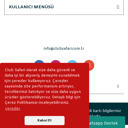
KULLANICI MENÜSÜ
info@clubsafari.com.tr
Club Safari olarak size daha güvenli ve
daha iyi bir alışveriş deneyimi sunabilmek
için çerezler kullanıyoruz. Çerezler
sayesinde site performansını artırıyor,
tercihlerinizi hatırlıyor ve size daha uygun
ürünler gösterebiliyoruz. Detaylı bilgi için
Çerez Politikamızı inceleyebilirsiniz.
çerezler
2019 © ClubSafari. Tüm Hakları Saklıdır. Kredi kartı bilgileriniz
256bit SSL sertifikası ile korunmaktadır.
Kabul Et
Whatsapp Destek