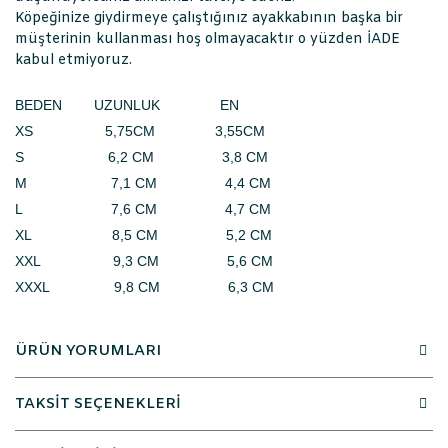
Köpeğinize giydirmeye çalıştığınız ayakkabının başka bir
müşterinin kullanması hoş olmayacaktır o yüzden İADE
kabul etmiyoruz.
BEDEN UZUNLUK EN
XS 5,75CM 3,55CM
S 6,2 CM 3,8 CM
M 7,1 CM 4,4 CM
L 7,6 CM 4,7 CM
XL 8,5 CM 5,2 CM
XXL 9,3 CM 5,6 CM
XXXL 9,8 CM 6,3 CM
ÜRÜN YORUMLARI
TAKSİT SEÇENEKLERİ