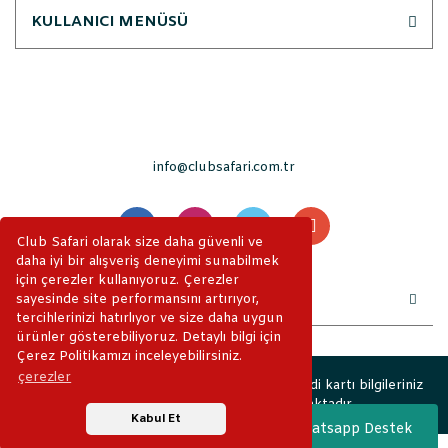
KULLANICI MENÜSÜ
info@clubsafari.com.tr
Club Safari olarak size daha güvenli ve
daha iyi bir alışveriş deneyimi sunabilmek
için çerezler kullanıyoruz. Çerezler
sayesinde site performansını artırıyor,
tercihlerinizi hatırlıyor ve size daha uygun
ürünler gösterebiliyoruz. Detaylı bilgi için
Çerez Politikamızı inceleyebilirsiniz.
çerezler
2019 © ClubSafari. Tüm Hakları Saklıdır. Kredi kartı bilgileriniz
256bit SSL sertifikası ile korunmaktadır.
Kabul Et
Whatsapp Destek