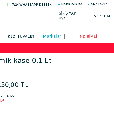
HAKKIMIZDA
ANASAYFA
7/24 WHATSAPP DESTEK
GİRİŞ YAP
SEPETİM
Üye Ol
Markalar
KEDI TUVALETI
İNDİRİMLİ
ik kase 0.1 Lt
250,00 TL
2364-65
e!!