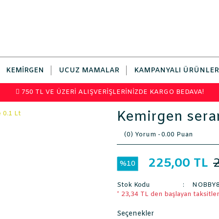
KEMIRGEN
UCUZ MAMALAR
KAMPANYALI ÜRÜNLER
750 TL VE ÜZERİ ALIŞVERİŞLERİNİZDE KARGO BEDAVA!
Kemirgen seram
(0) Yorum -
0.00 Puan
225,00 TL
%10
Stok Kodu
NOBBY8
* 23,34 TL den başlayan taksitlerl
Seçenekler