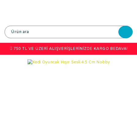
750 TL VE ÜZERİ ALIŞVERİŞLERİNİZDE KARGO BEDAVA!