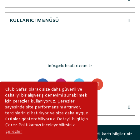
KULLANICI MENÜSÜ
info@clubsafari.com.tr
Club Safari olarak size daha güvenli ve
daha iyi bir alışveriş deneyimi sunabilmek
için çerezler kullanıyoruz. Çerezler
sayesinde site performansını artırıyor,
tercihlerinizi hatırlıyor ve size daha uygun
ürünler gösterebiliyoruz. Detaylı bilgi için
Çerez Politikamızı inceleyebilirsiniz.
çerezler
2019 © ClubSafari. Tüm Hakları Saklıdır. Kredi kartı bilgileriniz