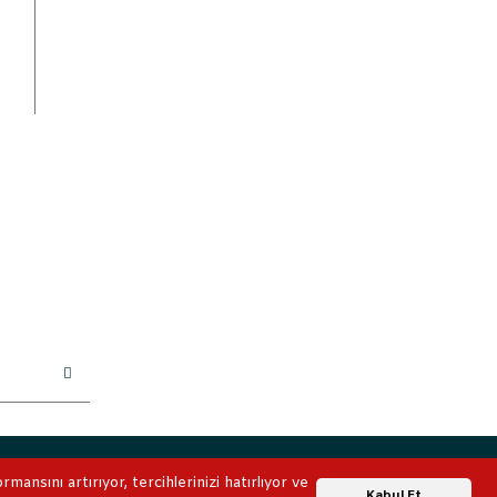
ile korunmaktadır.
ansını artırıyor, tercihlerinizi hatırlıyor ve
Whatsapp Destek
Kabul Et