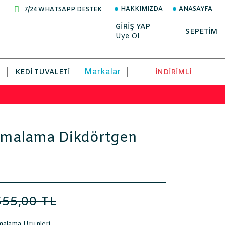
HAKKIMIZDA
ANASAYFA
7/24 WHATSAPP DESTEK
GİRİŞ YAP
SEPETİM
Üye Ol
Markalar
KEDI TUVALETI
İNDİRİMLİ
ırmalama Dikdörtgen
555,00 TL
malama Ürünleri