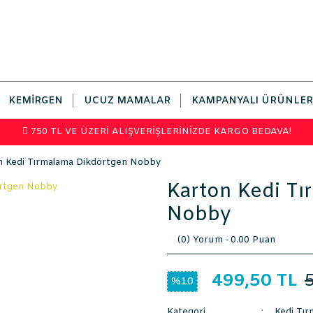
KEMIRGEN
UCUZ MAMALAR
KAMPANYALI ÜRÜNLER
750 TL VE ÜZERİ ALIŞVERİŞLERİNİZDE KARGO BEDAVA!
n Kedi Tırmalama Dikdörtgen Nobby
Karton Kedi T
Nobby
(0) Yorum -
0.00 Puan
499,50 TL
%10
Kategori
Kedi Tır