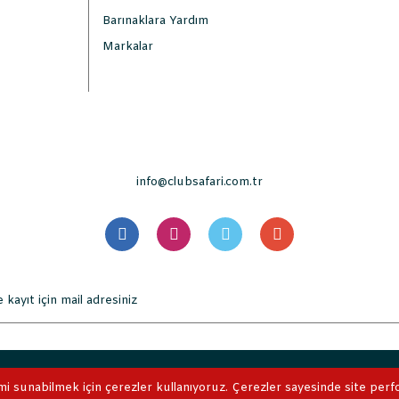
Barınaklara Yardım
Markalar
info@clubsafari.com.tr
. Tüm Hakları Saklıdır. Kredi kartı bilgileriniz 256bit SSL sertifikası 
mi sunabilmek için çerezler kullanıyoruz. Çerezler sayesinde site perform