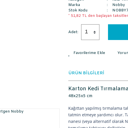
Marka
Nobby
Stok Kodu
NOBBY7
* 51,82 TL den başlayan taksitlerl
Adet:
Yoru
ÜRÜN BİLGİLERİ
Karton Kedi Tırmalam
48x25x5 cm
Kağıttan yapılmış tırmalama ta
tatmin etmeye yardımcı olur. T
nanesi (veya alternatif olarak 
tırmalama tahtasını değiştirin.