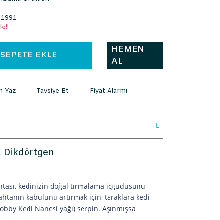
1991
e!!
HEMEN
SEPETE EKLE
AL
m Yaz
Tavsiye Et
Fiyat Alarmı
a Dikdörtgen
htası, kedinizin doğal tırmalama içgüdüsünü
ahtanın kabulünü artırmak için, taraklara kedi
Nobby Kedi Nanesi yağı) serpin. Aşınmışsa