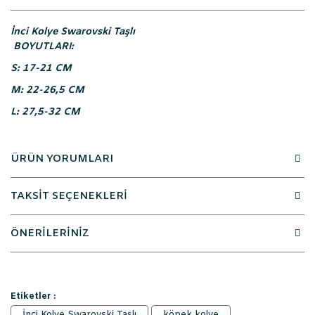
İnci Kolye Swarovski Taşlı
BOYUTLARI:
S: 17-21 CM
M: 22-26,5 CM
L: 27,5-32 CM
ÜRÜN YORUMLARI
TAKSİT SEÇENEKLERİ
ÖNERİLERİNİZ
Etiketler :
İnci Kolye Swarovski Taşlı
köpek kolye