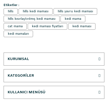
Etiketler :
hills
hills kedi maması
hills yavru kedi maması
hills kısırlaştırılmış kedi maması
kedi mama
cat mama
kedi maması fiyatları
kedi maması
kedi mamaları
KURUMSAL
KATEGORİLER
KULLANICI MENÜSÜ