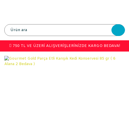
750 TL VE ÜZERİ ALIŞVERİŞLERİNİZDE KARGO BEDAVA!