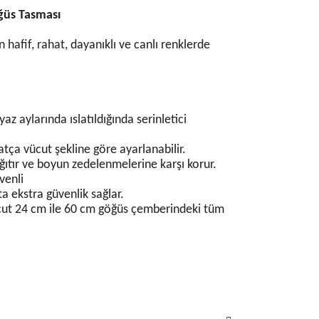
ğüs Tasması
n hafif, rahat, dayanıklı ve canlı renklerde
az aylarında ıslatıldığında serinletici
ahatça vücut şekline göre ayarlanabilir.
 dağıtır ve boyun zedelenmelerine karşı korur.
venli
kta ekstra güvenlik sağlar.
vcut 24 cm ile 60 cm göğüs çemberindeki tüm