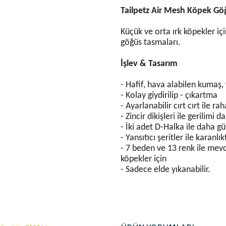
Tailpetz Air Mesh Köpek Gö
Küçük ve orta ırk köpekler içi
göğüs tasmaları.
İşlev & Tasarım
- Hafif, hava alabilen kumaş, y
- Kolay giydirilip - çıkartma
- Ayarlanabilir cırt cırt ile r
- Zincir dikişleri ile gerilimi
- İki adet D-Halka ile daha gü
- Yansıtıcı şeritler ile karanlı
- 7 beden ve 13 renk ile me
köpekler için
- Sadece elde yıkanabilir.