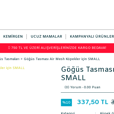
KEMIRGEN
UCUZ MAMALAR
KAMPANYALI ÜRÜNLER
750 TL VE ÜZERİ ALIŞVERİŞLERİNİZDE KARGO BEDAVA!
s Tasmaları
Göğüs Tasması Air Mesh Köpekler için SMALL
Göğüs Tasması 
SMALL
(0) Yorum -
0.00 Puan
337,50 TL
%10
Kategori
Köpek G